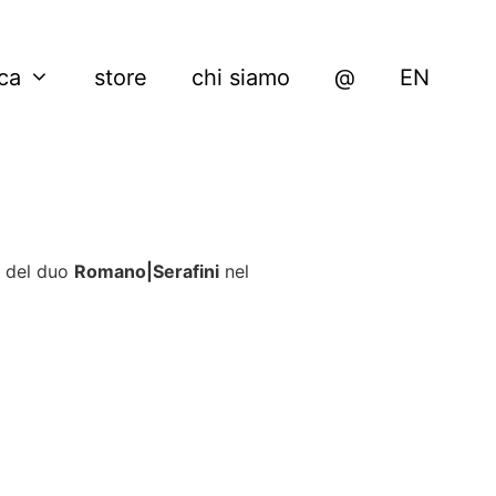
ica
store
chi siamo
@
EN
del duo
Romano|Serafini
nel