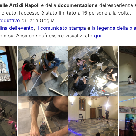
lle Arti di Napoli
e della
documentazione
dell’esperienza 
icreato, l’accesso è stato limitato a 15 persone alla volta.
roduttivo
di Ilaria Goglia.
dina dell’evento
,
il comunicato stampa
e
la legenda della pi
olo sull’Ansa che può essere visualizzato
qui
.