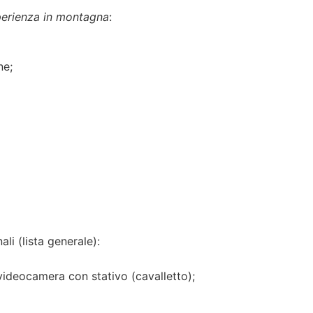
esperienza in montagna
:
ne;
li (lista generale):
ideocamera con stativo (cavalletto);