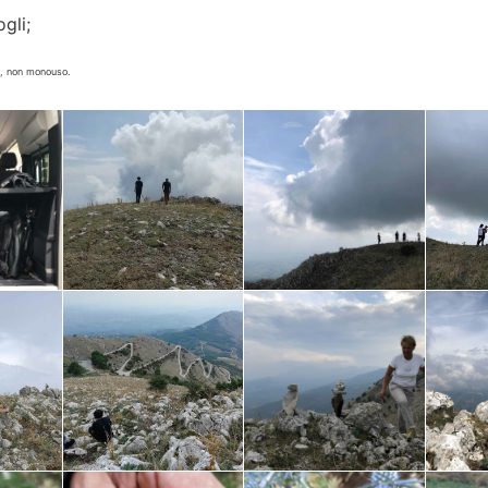
gli;
li, non monouso.