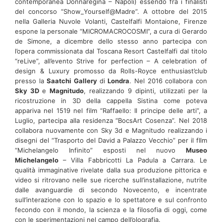
contemporanea Donnaregina – Napoli) essendo fra i finalisti
del concorso “Show_Yourself@Madre”. A ottobre del 2015
nella Galleria Nuvole Volanti, Castelfalfi Montaione, Firenze
espone la personale “MICROMACROCOSMI”, a cura di Gerardo
de Simone, a dicembre dello stesso anno partecipa con
l’opera commissionata dal Toscana Resort Castelfalfi dal titolo
“reLive”, all’evento Strive for perfection – A celebration of
design & Luxury promosso da Rolls-Royce enthusiast’club
presso la
Saatchi Gallery
di
Londra
. Nel 2016 collabora con
Sky 3D
e
Magnitudo
, realizzando 9 dipinti, utilizzati per la
ricostruzione in 3D della cappella Sistina come poteva
appariva nel 1519 nel film “Raffaello: Il principe delle arti”, a
Luglio, partecipa alla residenza “BocsArt Cosenza”. Nel 2018
collabora nuovamente con Sky 3d e Magnitudo realizzando i
disegni del “Trasporto del David a Palazzo Vecchio” per il fIlm
“Michelangelo Infinito” esposti nel nuovo
Museo
Michelangelo
– Villa Fabbricotti La Padula a Carrara. Le
qualità immaginative rivelate dalla sua produzione pittorica e
video si ritrovano nelle sue ricerche sull’installazione, nutrite
dalle avanguardie di secondo Novecento, e incentrate
sull’interazione con lo spazio e lo spettatore e sul confronto
fecondo con il mondo, la scienza e la filosofia di oggi, come
con le sperimentazioni nel campo dell’olografia.