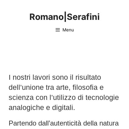
Vai
al
Romano|Serafini
contenuto
Menu
artisti contemporanei italiani
RomanoSerafini.
I nostri lavori sono il risultato
dell’unione tra arte, filosofia e
scienza con l’utilizzo di tecnologie
analogiche e digitali.
Partendo dall’autenticità della natura