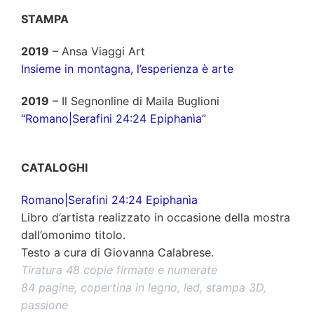
STAMPA
2019
– Ansa Viaggi Art
Insieme in montagna, l’esperienza è arte
2019
– Il Segnonline di Maila Buglioni
“Romano|Serafini 24:24 Epiphanìa”
artisti contemporanei italiani RomanoSerafini
CATALOGHI
Romano|Serafini 24:24 Epiphanìa
Libro d’artista realizzato in occasione della mostra
dall’omonimo titolo.
Testo a cura di Giovanna Calabrese.
Tiratura 48 copie firmate e numerate
84 pagine, copertina in legno, led, stampa 3D,
passione