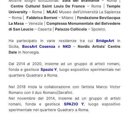
Mostre luoghi istituzionali:
Sala del Bramante
– Roma |
Centre Culturel Saint Louis De France
– Roma |
Temple
University
– Roma |
MLAC
Museo dell’Università La Sapienza
– Roma |
Fabbrica Borroni
– Milano |
Fondazione Bevilacqua
La Masa
– Venezia |
Complesso Monumentale del Belvedere
di San Leucio
– Caserta |
Palazzo Collicola
– Spoleto.
Ha partecipato in varie residenze tra cui
BridgeArt
in
Sicilia,
BocsArt Cosenza
e
NKD
–
Nordic Artists’ Centre
Dale
in Norvegia.
Dal 2014 al 2020, insieme ad un gruppo di artisti romani,
fonda e gestisce
Spazio Y
, luogo espositivo sperimentale nel
quartiere Quadraro a Roma.
Nel 2018 inizia la collaborazione con l’artista Marco Victor
Romano con il duo Romano|Serafini.
Nel novembre del 2014, insieme ad un gruppo di artisti
romani, fonda e gestisce
SPAZIO Y
, luogo espositivo
sperimentale nel quartiere Quadraro a Roma.